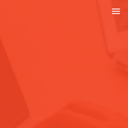
Детский развлекательный
центр
Упаковка и ведение аккаунта в ярком стиле для детей!
Задача
: ведение аккаунта в ярком стиле
Выполненные работы:
Анализ компании.
Анализ конкурентов.
Контент-план.
Мудборд.
Разработка стилистики аккаунта.
Подготовка дизайна "Актуального".
Написание текста к постам и их публикация.