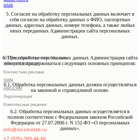
Лаборатория Прибыли -
5. Согласие на обработку персональных данных включает в
мультиагентство, которое помогает
себя согласие на обработку данных о ФИО, паспортных
малому и среднему бизнесу увеличить
данных, адресных данных, номере телефона, а также любых
иных переданных Администрации сайта персональных
продажи и привлекать клиентов. Мы
данных.
индивидуально работаем над каждым
бизнесом, поэтому все наши проекты
уникальны.
6. При обработке персональных данных Администрация сайта
ИП Федоров Владислав Юрьевич
обязуется придерживаться следующих основных принципов:
ИНН 343659014340
Контекстная реклама
SMM
6.1. Обработка персональных данных должна осуществляться
AMOCRM
на законной и справедливой основе.
Лидогенерация
Комплексные решения
6.2. Обработка персональных данных осуществляется в
МЕНЮ
полном соответствии с Федеральным законом Российской
СВЯЗЬ
Федерации от 27.07.2006 г. N 152-ФЗ «О персональных
данных».
info@incomelab.ru
+7 (925)-289-44-46