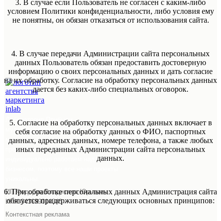
3. В случае если Пользователь не согласен с каким-либо
условием Политики конфиденциальности, либо условия ему
не понятны, он обязан отказаться от использования сайта.
4. В случае передачи Администрации сайта персональных
данных Пользователь обязан предоставить достоверную
информацию о своих персональных данных и дать согласие
на их обработку. Согласие на обработку персональных данных
дается без каких-либо специальных оговорок.
Лаборатория Прибыли -
5. Согласие на обработку персональных данных включает в
мультиагентство, которое помогает
себя согласие на обработку данных о ФИО, паспортных
малому и среднему бизнесу увеличить
данных, адресных данных, номере телефона, а также любых
иных переданных Администрации сайта персональных
продажи и привлекать клиентов. Мы
данных.
индивидуально работаем над каждым
бизнесом, поэтому все наши проекты
уникальны.
6. При обработке персональных данных Администрация сайта
ИП Федоров Владислав Юрьевич
обязуется придерживаться следующих основных принципов:
ИНН 343659014340
Контекстная реклама