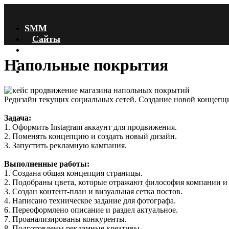
SMM
Сайты
Маркетплейсы
Кейсы
Напольные покрытия
Блог
+7 (925) 289-44-46
Редизайн текущих социальных сетей. Создание новой концепц
Задача:
1. Оформить Instagram аккаунт для продвижения.
2. Поменять концепцию и создать новый дизайн.
3. Запустить рекламную кампания.
Выполненные работы:
1. Создана общая концепция страницы.
2. Подобраны цвета, которые отражают философия компании и
3. Создан контент-план и визуальная сетка постов.
4. Написано техническое задание для фотографа.
6. Переоформлено описание и раздел актуальное.
7. Проанализированы конкуренты.
8. Подготовлены рекламные креативы.