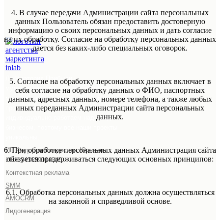
4. В случае передачи Администрации сайта персональных
данных Пользователь обязан предоставить достоверную
информацию о своих персональных данных и дать согласие
на их обработку. Согласие на обработку персональных данных
дается без каких-либо специальных оговорок.
Лаборатория Прибыли -
5. Согласие на обработку персональных данных включает в
мультиагентство, которое помогает
себя согласие на обработку данных о ФИО, паспортных
малому и среднему бизнесу увеличить
данных, адресных данных, номере телефона, а также любых
иных переданных Администрации сайта персональных
продажи и привлекать клиентов. Мы
данных.
индивидуально работаем над каждым
бизнесом, поэтому все наши проекты
уникальны.
6. При обработке персональных данных Администрация сайта
ИП Федоров Владислав Юрьевич
обязуется придерживаться следующих основных принципов:
ИНН 343659014340
Контекстная реклама
SMM
6.1. Обработка персональных данных должна осуществляться
AMOCRM
на законной и справедливой основе.
Лидогенерация