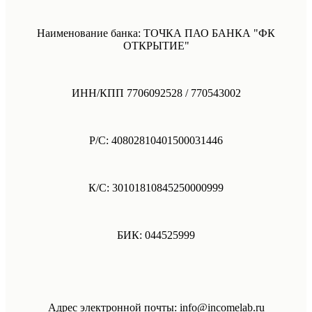
Наименование банка: ТОЧКА ПАО БАНКА "ФК
ОТКРЫТИЕ"
ИНН/КПП 7706092528 / 770543002
Р/С: 40802810401500031446
К/С: 30101810845250000999
БИК: 044525999
Адрес электронной почты: info@incomelab.ru