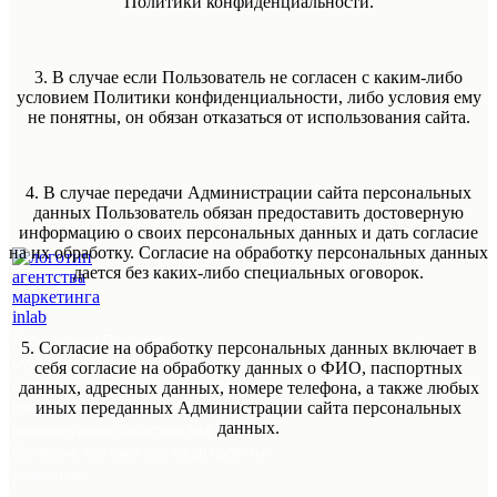
Политики конфиденциальности.
3. В случае если Пользователь не согласен с каким-либо
условием Политики конфиденциальности, либо условия ему
не понятны, он обязан отказаться от использования сайта.
4. В случае передачи Администрации сайта персональных
данных Пользователь обязан предоставить достоверную
информацию о своих персональных данных и дать согласие
на их обработку. Согласие на обработку персональных данных
дается без каких-либо специальных оговорок.
Лаборатория Прибыли -
5. Согласие на обработку персональных данных включает в
мультиагентство, которое помогает
себя согласие на обработку данных о ФИО, паспортных
малому и среднему бизнесу увеличить
данных, адресных данных, номере телефона, а также любых
иных переданных Администрации сайта персональных
продажи и привлекать клиентов. Мы
данных.
индивидуально работаем над каждым
бизнесом, поэтому все наши проекты
уникальны.