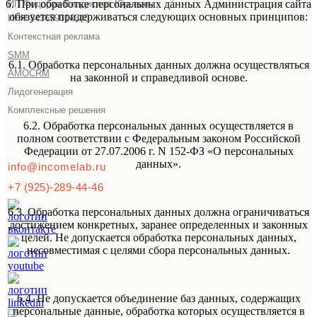
6. При обработке персональных данных Администрация сайта
ИП Федоров Владислав Юрьевич
обязуется придерживаться следующих основных принципов:
ИНН 343659014340
Контекстная реклама
SMM
6.1. Обработка персональных данных должна осуществляться
AMOCRM
на законной и справедливой основе.
Лидогенерация
Комплексные решения
6.2. Обработка персональных данных осуществляется в
МЕНЮ
полном соответствии с Федеральным законом Российской
СВЯЗЬ
Федерации от 27.07.2006 г. N 152-ФЗ «О персональных
данных».
info@incomelab.ru
+7 (925)-289-44-46
6.3. Обработка персональных данных должна ограничиваться
достижением конкретных, заранее определенных и законных
целей. Не допускается обработка персональных данных,
несовместимая с целями сбора персональных данных.
6.4. Не допускается объединение баз данных, содержащих
персональные данные, обработка которых осуществляется в